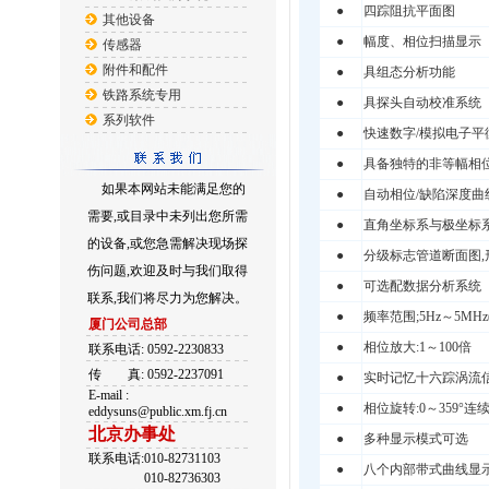
●
四踪阻抗平面图
其他设备
●
幅度、相位扫描显示
传感器
附件和配件
●
具组态分析功能
铁路系统专用
●
具探头自动校准系统
系列软件
●
快速数字/模拟电子平
●
具备独特的非等幅相位
如果本网站未能满足您的
●
自动相位/缺陷深度曲
需要,或目录中未列出您所需
●
直角坐标系与极坐标
的设备,或您急需解决现场探
●
分级标志管道断面图,
伤问题,欢迎及时与我们取得
●
可选配数据分析系统
联系,我们将尽力为您解决。
●
频率范围;5Hz～5MH
厦门公司总部
●
相位放大:1～100倍
联系电话: 0592-2230833
传
真: 0592-2237091
●
实时记忆十六踪涡流信
E-mail :
●
相位旋转:0～359°连
eddysuns@public.xm.fj.cn
北京办事处
●
多种显示模式可选
联系电话:010-82731103
●
八个内部带式曲线显
010-82736303