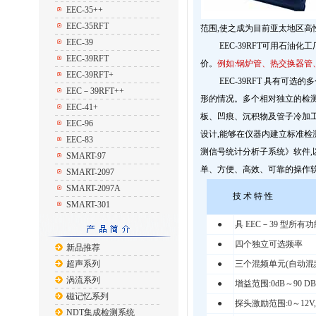
EEC-35++
EEC-35RFT
范围,使之成为目前亚太地区高
EEC-39
EEC-39RFT可用石油化
EEC-39RFT
价。
例如:锅炉管、热交换器
EEC-39RFT+
EEC-39RFT 具有可选
EEC－39RFT++
形的情况。多个相对独立的检测通
EEC-41+
板、凹痕、沉积物及管子冷加工
EEC-96
设计,能够在仪器内建立标准检测
EEC-83
测信号统计分析子系统》软件,
SMART-97
单、方便、高效、可靠的操作
SMART-2097
SMART-2097A
技 术 特 性
SMART-301
●
具 EEC－39 型所有功
●
四个独立可选频率
新品推荐
超声系列
●
三个混频单元(自动混
涡流系列
●
增益范围:0dB～90 DB
磁记忆系列
●
探头激励范围:0～12V,
NDT集成检测系统