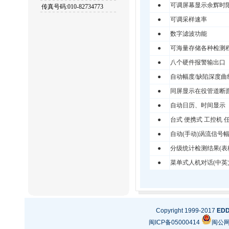
●
可调屏幕显示余辉时
传真号码:010-82734773
●
可调采样速率
●
数字滤波功能
●
可海量存储各种检测
●
八个硬件报警输出口
●
自动幅度/缺陷深度曲
●
同屏显示在役管道断
●
自动日历、时间显示
●
台式 便携式 工控机 
●
自动(手动)涡流信号
●
分级统计检测结果(表
●
菜单式人机对话(中英文
Copyright 1999-2017
ED
闽ICP备05000414
闽公网