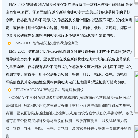
EMS-2003 智能磁记忆/涡流检测仪对在役设备由于材料不连续性(缺陷)而导致
应力集中,表面、亚表面缺陷,以全新的快捷检测方式,给出设备疲劳损伤的早期
诊断。仪器配有多种不同形式的传感器及长度计测器,以适应不同形式的检测需
要。该仪器可用于锅炉压力容器、管道、叶片、轴承、铁轨、齿轮对、焊接部
位及其它铁磁性金属构件的检测,磁记忆检测和涡流检测可随意切换。
EMS-2003+ 智能磁记忆/远场涡流检测仪
EMS-2003+ 智能磁记忆/远场涡流检测仪对在役设备由于材料不连续性(缺陷)
而导致应力集中,表面、亚表面缺陷,以全新的快捷检测方式,给出设备疲劳损伤
的早期诊断。仪器配有多种不同形式的传感器及长度计测器,以适应不同形式的
检测需要。该仪器可用于锅炉压力容器、管道、叶片、轴承、铁轨、齿轮对、
焊接部位及其它铁磁性金属构件的检测,磁记忆检测和涡流检测可随意切换。
EEC/SMART-2004 智能型多功能电磁检测仪
EEC/SMART-2004 智能型多功能电磁检测仪(智能磁记忆/常规涡流/远场涡流/
漏磁(低频电磁场)检测仪)对在役设备由于材料不连续性(缺陷)而导致应力集中,
表面、亚表面缺陷,以全新的快捷检测方式,给出设备疲劳损伤的早期诊断。该仪
器可用于带防腐层焊缝及母材裂纹的检测、裂纹深度测量、以及锅炉压力容
器、管道、轴承、钢轨、吊钩、齿轮对、及其它各种在役铁磁性金属构件的检
测。