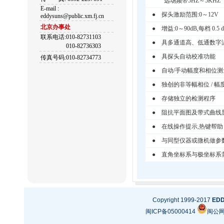
远场频带5HZ
～
5KHZ
E-mail :
● 探头激励范围:0～12V
eddysuns@public.xm.fj.cn
北京办事处
● 增益:0～90dB,每档 0.5 
联系电话:010-82731103
● 具多通道高、低通数字
010-82736303
● 具探头自动校准功能
传真号码:010-82734773
● 自动/手动幅度和相位测
● 独创的非等幅相位 / 幅
● 存储独立的检测程序
● 阻抗平面图及带式曲线
● 在线操作提示,热键帮助
● 与同型仪器或微机做参
● 直角坐标系与极坐标系
Copyright 1999-2017
ED
闽ICP备05000414
闽公网