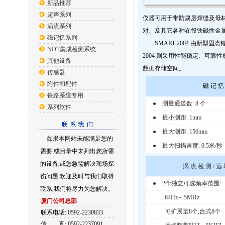
新品推荐
超声系列
仪器可用于带防腐层焊缝及母
涡流系列
对、及其它各种在役铁磁性金
磁记忆系列
SMART-2004 由新
NDT集成检测系统
2004 则采用性能稳定、可
其他设备
数据存储空间。
传感器
附件和配件
磁 记 忆
铁路系统专用
● 测量通道数: 8 个
系列软件
● 最小测距: 1mm
● 最大测距: 150mm
如果本网站未能满足您的
● 最大扫描速度: 0.5米/秒
需要,或目录中未列出您所需
的设备,或您急需解决现场探
涡 流 检 测 / 远
伤问题,欢迎及时与我们取得
●
2个独立可选频率范围:
联系,我们将尽力为您解决。
64Hz～5MHz
厦门公司总部
可扩展至8个,台式8个
联系电话: 0592-2230833
传
真: 0592-2237091