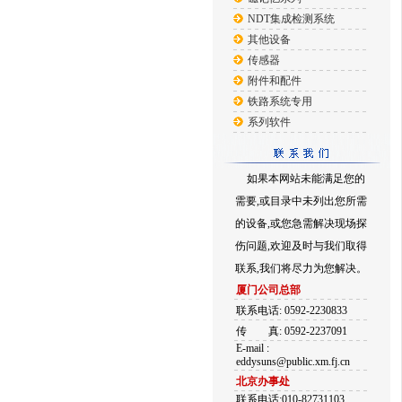
NDT集成检测系统
其他设备
传感器
附件和配件
铁路系统专用
系列软件
如果本网站未能满足您的
需要,或目录中未列出您所需
的设备,或您急需解决现场探
伤问题,欢迎及时与我们取得
联系,我们将尽力为您解决。
厦门公司总部
联系电话: 0592-2230833
传
真: 0592-2237091
E-mail :
eddysuns@public.xm.fj.cn
北京办事处
联系电话:010-82731103