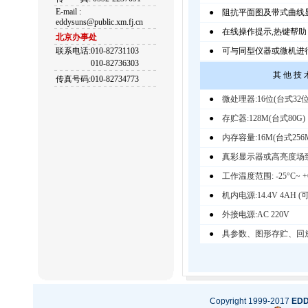
E-mail :
● 阻抗平面图及带式曲线
eddysuns@public.xm.fj.cn
● 在线操作提示,热键帮助
北京办事处
联系电话:010-82731103
● 可与同型仪器或微机进
010-82736303
其 他 技 
传真号码:010-82734773
●
微处理器:16位(台式32位
●
存贮器:128M(台式80G)
●
内存容量:16M(台式256
●
真彩显示器或高亮度场致发光
●
工作温度范围: -25°C~ +
●
机内电源:14.4V 4AH
●
外接电源:AC 220V
●
具参数、图形存贮、回
Copyright 1999-2017
ED