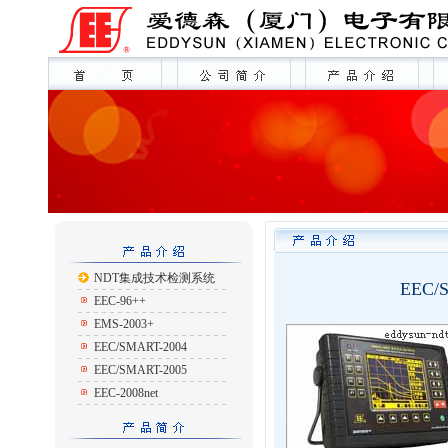
NDT集成技术检测系统
EEC/
EEC-96++
EMS-2003+
EEC/SMART-2004
EEC/SMART-2005
EEC-2008net