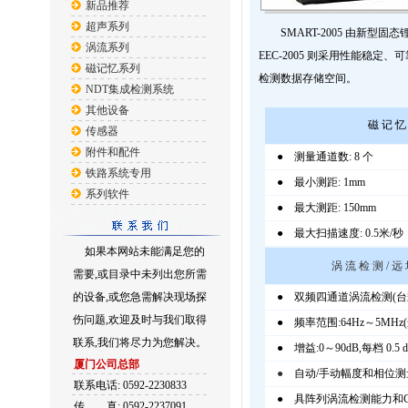
新品推荐
超声系列
SMART-2005 由新型固
涡流系列
EEC-2005 则采用性能稳
磁记忆系列
检测数据存储空间。
NDT集成检测系统
其他设备
磁 记 忆
传感器
附件和配件
● 测量通道数: 8 个
铁路系统专用
● 最小测距: 1mm
系列软件
● 最大测距: 150mm
● 最大扫描速度: 0.5米/秒
如果本网站未能满足您的
涡 流 检 测 / 远
需要,或目录中未列出您所需
的设备,或您急需解决现场探
● 双频四通道涡流检测(台
伤问题,欢迎及时与我们取得
● 频率范围:64Hz～5MHz(
联系,我们将尽力为您解决。
● 增益:0～90dB,每档 0.5 
厦门公司总部
●
自动/手动幅度和相位测
联系电话: 0592-2230833
● 具阵列涡流检测能力和C
传
真: 0592-2237091