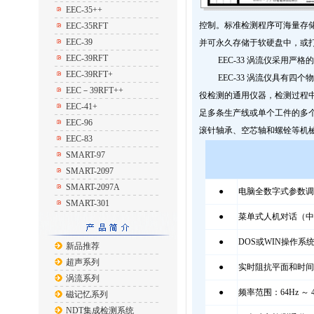
EEC-35++
控制。标准检测程序可海量存
EEC-35RFT
EEC-39
并可永久存储于软硬盘中，或
EEC-39RFT
EEC-33 涡流仪采用严格的
EEC-39RFT+
EEC-33 涡流仪具有四个
EEC－39RFT++
役检测的通用仪器，检测过程
EEC-41+
足多条生产线或单个工件的多
EEC-96
滚针轴承、空芯轴和螺铨等机
EEC-83
SMART-97
SMART-2097
SMART-2097A
●
电脑全数字式参数调
SMART-301
●
菜单式人机对话（中
●
DOS或WIN操作系
新品推荐
超声系列
●
实时阻抗平面和时间
涡流系列
●
频率范围：64Hz ～ 
磁记忆系列
NDT集成检测系统