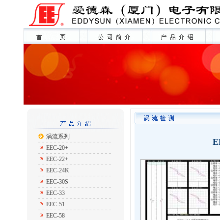
涡流系列
E
EEC-20+
EEC-22+
EEC-24K
EEC-30S
EEC-33
EEC-51
EEC-58