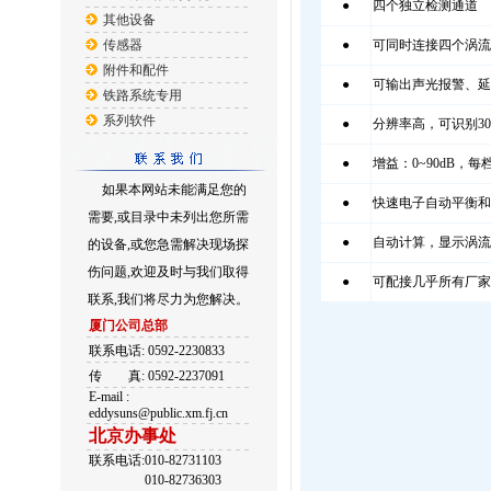
●
四个独立检测通道
其他设备
传感器
●
可同时连接四个涡流
附件和配件
●
可输出声光报警、延
铁路系统专用
系列软件
●
分辨率高，可识别30
●
增益：0~90dB，每档
如果本网站未能满足您的
●
快速电子自动平衡和
需要,或目录中未列出您所需
●
自动计算，显示涡流
的设备,或您急需解决现场探
伤问题,欢迎及时与我们取得
●
可配接几乎所有厂家
联系,我们将尽力为您解决。
厦门公司总部
联系电话: 0592-2230833
传
真: 0592-2237091
E-mail :
eddysuns@public.xm.fj.cn
北京办事处
联系电话:010-82731103
010-82736303