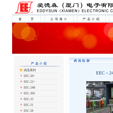
涡流系列
EEC－
EEC-20+
EEC-22+
EEC-24K
EEC-30S
EEC-33
EEC-51
EEC-58