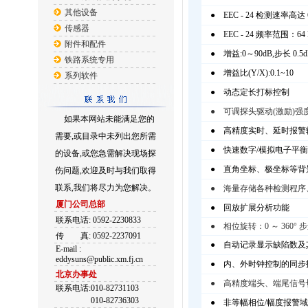
其他设备
● EEC - 24 检测速率高达 6
传感器
● EEC - 24 频率范围：64 H
附件和配件
● 增益:0～90dB,步长 0.5d
铁路系统专用
● 增益比(Y/X):0.1~10
系列软件
● 动态定长打标控制
● 可调探头驱动(激励)强
如果本网站未能满足您的
● 高精度实时、延时报警
需要,或目录中未列出您所需
● 快速数字/模拟电子平衡
的设备,或您急需解决现场探
● 直角坐标、极坐标等背
伤问题,欢迎及时与我们取得
联系,我们将尽力为您解决。
● 海量存储各种检测程序
厦门公司总部
● 回放扩展分析功能
联系电话: 0592-2230833
● 相位旋转：0 ～ 360° 步进
传
真: 0592-2237091
● 自动记录显示缺陷数及
E-mail :
eddysuns@public.xm.fj.cn
● 内、外时钟控制的同步
北京办事处
● 高精度端头、端尾信号
联系电话:010-82731103
010-82736303
● 非等幅相位/幅度报警域