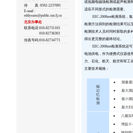
或低频电磁场检测或超声检测
传
真: 0592-2237091
适应不同形式的检测需要。
E-mail :
eddysuns@public.xm.fj.cn
EEC-2008net检测系统
北京办事处
检测方法得到的检测结果可以
联系电话:010-82731103
检测技术人员对同时获取的多
010-82736303
得出更完整的最终结论。
传真号码:010-82734773
EEC-2008net检测系统
电池供电，作为便携式仪器使
力、石化、航天、航空和军工
主要技术规格：
●
测量通道
磁
记
●
最大测距
忆
检
●
最小测距
测
●
最大扫描
●
八频实时
●
增益:0～
●
独创的