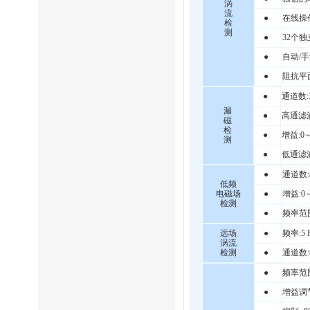
涡
流
●
在线操
检
测
●
32个
●
自动/
●
阻抗平
●
通道数:
漏
●
高通滤波
磁
检
●
增益:0～
测
●
低通滤波
●
通道数:
低频
电磁场
●
增益:0～
检测
●
频率范围:
远场
●
频率:5 
涡流
检测
●
通道数:
●
频率范围
●
增益调节