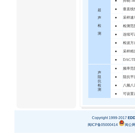
●
抑制:-
●
垂直线性
超
●
采样速率:
声
检
●
检测范围
测
●
连续可调
●
检波方
●
采样精度
●
DAC/
●
频率范围
声
阻
●
阻抗平
抗
检
●
八频八
测
●
可设置选
Copyright 1999-2017
ED
闽ICP备05000414
闽公网