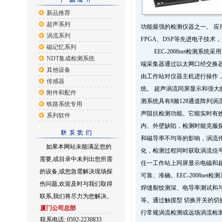
新品推荐
超声系列
功能最强的检测仪器之一。 应用先
涡流系列
FPGA、DSP等先进电子技
磁记忆系列
EEC-2008net检测系统
NDT集成检测系统
端采集器通过以太网口经交换
其他设备
由工作站对仪器主机进行操作
传感器
统。 超声涡流同屏显示和强大的检测
附件和配件
测系统具有8频128通道阵列
铁路系统专用
声阻抗检测功能。它能实时有
系列软件
内、外壁缺陷，检测时能克服
和磁导率不均等的影响，涡流
如果本网站未能满足您的
化，检测过程同时获取涡流信
需要,或目录中未列出您所需
任一工作站上同屏显示电磁和
的设备,或您急需解决现场探
可靠、准确。EEC-2008ne
伤问题,欢迎及时与我们取得
焊缝裂纹测深、电导率测试和
联系,我们将尽力为您解决。
等。通过触摸型 切换开关的切
厦门公司总部
行常规涡流检测或远场涡流检
联系电话: 0592-2230833