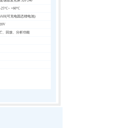
度场致发光屏:
320′240
°C~ +60°C
 4AH(可充电固态锂电池)
0V
贮、回放、分析功能