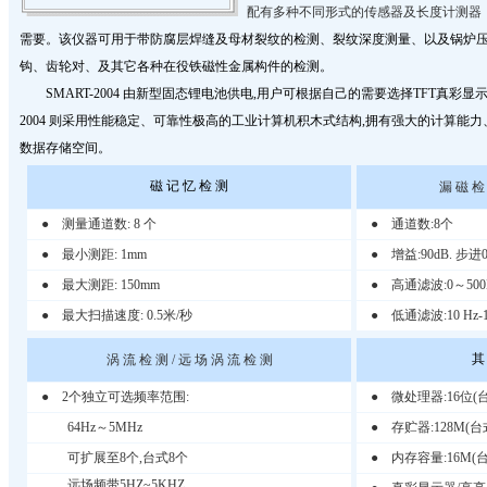
配有多种不同形式的传感器及长度计测器
需要。该仪器可用于带防腐层焊缝及母材裂纹的检测、裂纹深度测量、以及锅炉
钩、齿轮对、及其它各种在役铁磁性金属构件的检测。
SMART-2004 由新型固态锂电池供电,用户可根据自己的需要选择TFT真彩显
2004 则采用性能稳定、可靠性极高的工业计算机积木式结构,拥有强大的计算能
数据存储空间。
磁 记 忆 检 测
漏 磁 检 
● 测量通道数: 8 个
●
通道数:8个
● 最小测距: 1mm
●
增益:90dB. 步进0
● 最大测距: 150mm
●
高通滤波:0～500
● 最大扫描速度: 0.5米/秒
●
低通滤波:10 Hz-1
其
涡 流 检 测 / 远 场 涡 流 检 测
●
2个独立可选频率范围:
● 微处理器:16位(台
64Hz～5MHz
● 存贮器:128M(台式
可扩展至8个,台式8个
● 内存容量:16M(台
远场频带5HZ~5KHZ