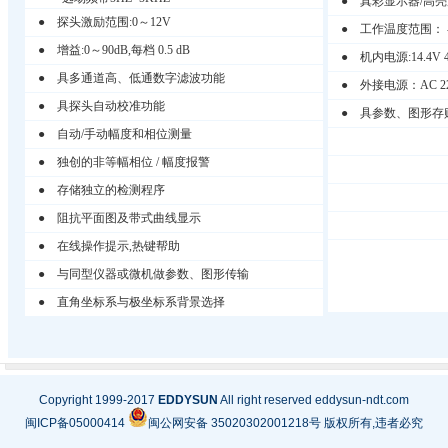
●
真彩显示器/高亮
● 探头激励范围:0～12V
● 工作温度范围： -25
● 增益:0～90dB,每档 0.5 dB
● 机内电源:14.4V
● 具多通道高、低通数字滤波功能
● 外接电源：AC 22
● 具探头自动校准功能
● 具参数、图形存
● 自动/手动幅度和相位测量
● 独创的非等幅相位 / 幅度报警
● 存储独立的检测程序
● 阻抗平面图及带式曲线显示
● 在线操作提示,热键帮助
● 与同型仪器或微机做参数、图形传输
● 直角坐标系与极坐标系背景选择
Copyright 1999-2017
EDDYSUN
All right reserved eddysun-ndt.com
闽ICP备05000414
闽公网安备 35020302001218号 版权所有,违者必究