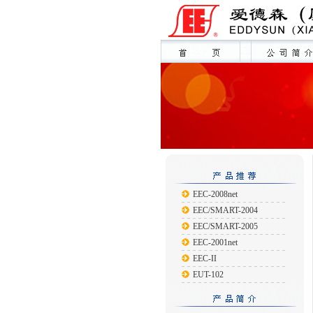
EEC-2008net
EEC/SMART-2004
EEC/SMART-2005
EEC-2001net
EEC-II
EUT-102