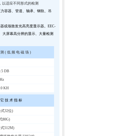
，以适应不同形式的检测
压力容器、管道、轴承、钢轨、吊
示器或场致发光高亮度显示器。EEC-
力、大屏幕高分辨的显示、大量检测
测 ( 低 频 电 磁 场 )
.5 DB
Hz
0 KH
 它 技 术 指 标
式32位)
80G)
式512M)