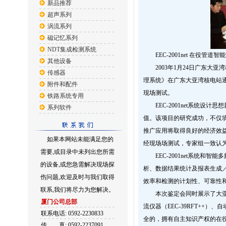
新品推荐
超声系列
涡流系列
磁记忆系列
NDT集成检测系统
EEC-2001net 在役管
其他设备
2003年1月24日广东大亚湾
传感器
理系统》在广东大亚湾核电站
附件和配件
现场测试。
铁路系统专用
EEC-2001net系统设
系列软件
值。该项目的研究成功，不仅
推广应用将取得良好的经济效
如果本网站未能满足您的
经现场场测试，专家组一致认
需要,或目录中未列出您所需
EEC-2001net系统和
的设备,或您急需解决现场探
析、数据结果统计及报表生成
伤问题,欢迎及时与我们取得
效率和检测的计划性、可靠性
联系,我们将尽力为您解决。
本次鉴定会同时展示了大亚湾
厦门公司总部
流仪器（EEC-39RFT++
联系电话: 0592-2230833
全的，拥有自主知识产权的在
传
真: 0592-2237091