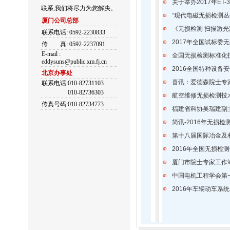
关于举办2017年ET
联系,我们将尽力为您解决。
“
现代电磁无损检测丛
厦门公司总部
《无损检测 扫描激
联系电话: 0592-2230833
2017年全国试标
传
真: 0592-2237091
E-mail :
全国无损检测标准化技
eddysuns@public.xm.fj.cn
2016全国特种设备
北京办事处
喜讯：爱德森院士专
联系电话:010-82731103
010-82736303
航空维修无损检测技
传真号码:010-82734773
福建省科协吴瑞建副
简讯-2016年无损
第十八届国际冶金及
2016年全国无损检
厦门市院士专家工作
中国电机工程学会第
2016年车辆动车系