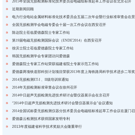
2015年全国无损检测标准化技术委员会电磁组标准起草工作会议在北京召开
近期新闻回顾
电力行业电站金属材料标准化技术委员会五届二次年会暨行业标准审查会在景
全国无损检测学会电磁专委会十届一次工作会议在西安召开
陈达院士莅临爱德森院士专家工作站
第19届电磁无损检测国际会议（ENDE'2014）在西安召开
徐滨士院士莅临爱德森院士专家工作站
韩国无损检测学会专家团访问爱德森
爱德森院士专家工作站荣获福建省院士专家示范工作站
爱德森两项铁道部科技计划项目荣获2013年度上海铁路局科学技术进步二等奖
2014无损检测ET-I 、II级培训班通知
2014年无损检测标准审查会议在徐州召开
2014中日超声无损检测先进技术研讨会暨仪器展示会在京召开
“2014中日超声无损检测先进技术研讨会暨仪器展示会”会议通知
2014全国试标委无损检测仪器分技术委员会电磁组标准起草工作会议在厦门
爱德森云检测技术获得国家发明专利
2013年度福建省科学技术奖励大会隆重举行