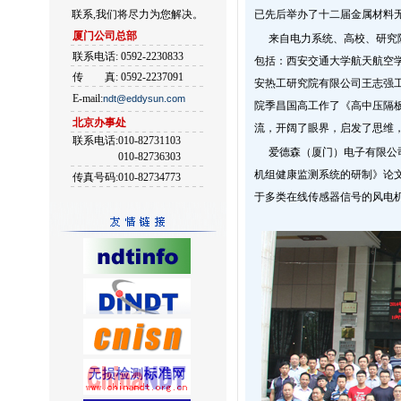
联系,我们将尽力为您解决。
已先后举办了十二届金属材料
厦门公司总部
来自电力系统、高校、研究
联系电话: 0592-2230833
包括：西安交通大学航天航空
传
真: 0592-2237091
安热工研究院有限公司王志强
E-mail:
ndt@eddysun.com
院季昌国高工作了《高中压隔
北京办事处
流，开阔了眼界，启发了思维
联系电话:010-82731103
爱德森（厦门）电子有限公
010-82736303
机组健康监测系统的研制》论
传真号码:010-82734773
于多类在线传感器信号的风电