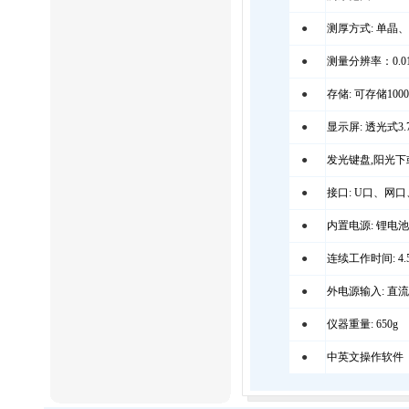
●
测厚方式: 单晶
●
测量分辨率：0.0
●
存储: 可存储10
●
显示屏: 透光式3.
●
发光键盘,阳光
●
接口: U口、网
●
内置电源: 锂电池 7.
●
连续工作时间: 4
●
外电源输入: 直流8
●
仪器重量: 650g
●
中英文操作软件