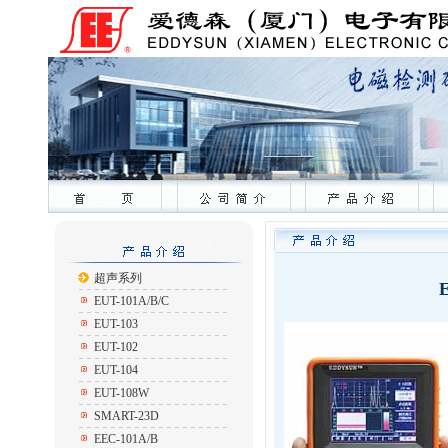
超声系列
EUT-101A/B/C
EUT-103
EUT-102
EUT-104
EUT-108W
SMART-23D
EEC-101A/B